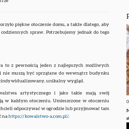
trze
orzyło piękne otoczenie domu, a także dlatego, aby
d codziennych spraw. Potrzebujemy jednak do tego
 to z pewnością jeden z najlepszych możliwych
 i nie muszą być sprzątane do wewnątrz budynku
ch zindywidualizowany, unikalny wygląd.
alstwa artystycznego i jako takie mają swój
ają w każdym otoczeniu. Umieszczone w otoczeniu
0
 chcieli odpoczywać w ogrodzie lub przyjmować tam
N
ć na
https://kowalstwo-a.com.pl/
.
s