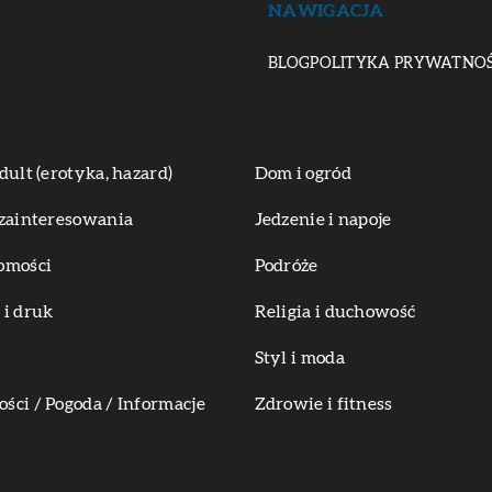
NAWIGACJA
BLOG
POLITYKA PRYWATNOŚ
dult (erotyka, hazard)
Dom i ogród
zainteresowania
Jedzenie i napoje
omości
Podróże
i druk
Religia i duchowość
Styl i moda
ci / Pogoda / Informacje
Zdrowie i fitness