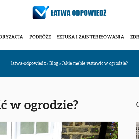
ORYZACJA
PODRÓŻE
SZTUKA I ZAINTERESOWANIA
ZDR
latwa-odpowiedz
»
Blog
»
Jakie meble wstawić w ogrodzie?
ć w ogrodzie?