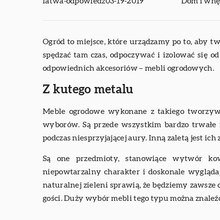
latwa-odpowiedz
03-19-2019
Dom i wnę
Ogród to miejsce, które urządzamy po to, aby tw
spędzać tam czas, odpoczywać i izolować się o
odpowiednich akcesoriów – mebli ogrodowych.
Z kutego metalu
Meble ogrodowe wykonane z takiego tworzywa
wyborów. Są przede wszystkim bardzo trwałe
podczas niesprzyjającej aury. Inną zaletą jest i
Są one przedmioty, stanowiące wytwór kow
niepowtarzalny charakter i doskonale wygląd
naturalnej zieleni sprawią, że będziemy zawsze
gości. Duży wybór mebli tego typu można znaleź