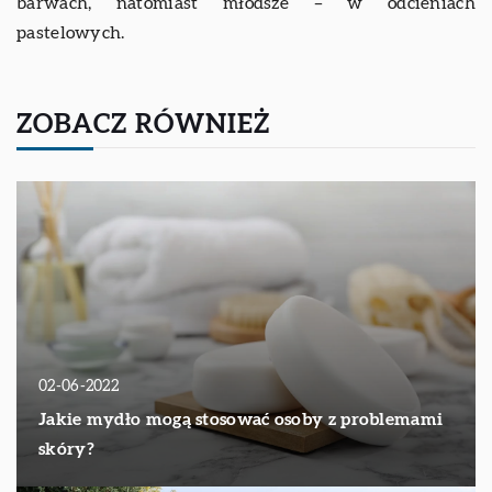
barwach, natomiast młodsze – w odcieniach
pastelowych.
ZOBACZ RÓWNIEŻ
02-06-2022
Jakie mydło mogą stosować osoby z problemami
skóry?