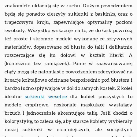
znakomicie układają się w ruchu. Dużym powodzeniem
będą się ponadto cieszyły sukienki z baskinką oraz o
trapezowym kroju, zapewniające optymalny poziom
swobody. Wszystko wskazuje na to, że do łask powrócą
też proste i skromne modele wykonane ze sztywnych
materiałów, dopasowane od biustu do talii i delikatnie
rozszerzające się ku dołowi w kształt literki A
(koniecznie bez ramiączek). Panie w zaawansowanej
ciąży mogą się natomiast z powodzeniem zdecydować na
kreacje koktajlowe odcinane bezpośrednio pod biustem i
bardzo luźno spływające w dół do samych kostek. Z kolei
idealne
sukienki weselne
dla kobiet puszystych to
modele empirowe, doskonale maskujące wystający
brzuch i jednocześnie akcentujące talię. Jeśli chodzi o
kolorystykę, to zaleca się, aby starsze kobiety wybierały
raczej sukienki w ciemniejszych, ale soczystych