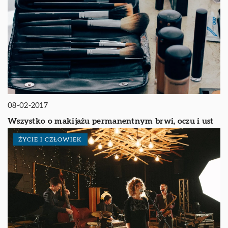
08-02-2017
Wszystko o makijażu permanentnym brwi, oczu i ust
ŻYCIE I CZŁOWIEK