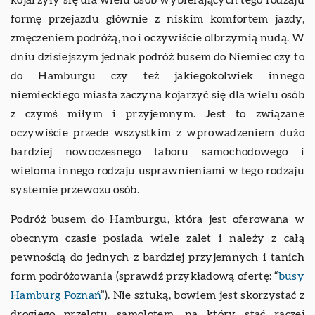
formę przejazdu głównie z niskim komfortem jazdy,
zmęczeniem podróżą, no i oczywiście olbrzymią nudą. W
dniu dzisiejszym jednak podróż busem do Niemiec czy to
do Hamburgu czy też jakiegokolwiek innego
niemieckiego miasta zaczyna kojarzyć się dla wielu osób
z czymś miłym i przyjemnym. Jest to związane
oczywiście przede wszystkim z wprowadzeniem dużo
bardziej nowoczesnego taboru samochodowego i
wieloma innego rodzaju usprawnieniami w tego rodzaju
systemie przewozu osób.
Podróż busem do Hamburgu, która jest oferowana w
obecnym czasie posiada wiele zalet i należy z całą
pewnością do jednych z bardziej przyjemnych i tanich
form podróżowania (sprawdź przykładową ofertę: “
busy
Hamburg Poznań
”). Nie sztuką, bowiem jest skorzystać z
drogiego przelotu samolotem, na który stać raczej