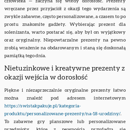
człowieka — zaczyna się wtedy dorosłość. Prezenty
wręczane przez przyjaciół z okazji tego wydarzenia są
zwykle zabawne, często personalizowane, a czasem to po
prostu znakomite gadżety. Wybierając prezent dla
solenizanta, warto postarać się, aby był on wyjątkowy
oraz oryginalny. Niepowtarzalne prezenty na pewno
zrobią wrażenie na obdarowanym i staną się doskonałą
pamiątką tego dnia.
Nietuzinkowe i kreatywne prezenty z
okazji wejścia w dorosłość
Piękne i niezaprzeczalnie oryginalne prezenty łatwo
można znaleźć pod adresem internetowym
https://swistakpakuje.pl/kategoria-
produktu/personalizowane-prezenty/na-18-urodziny/
.
To zabawne gry planszowe lub personalizowane
przedmioty, które z pewnością przydadzą się