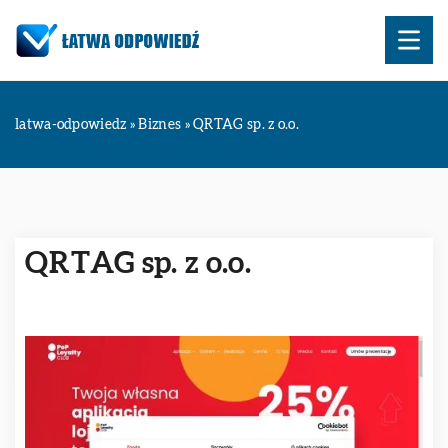
latwa-odpowiedz
»
Biznes
»
QRTAG sp. z o.o.
QRTAG sp. z o.o.