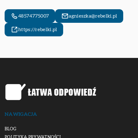
48574775007
agnieszka@rebelki.pl
https://rebelki.pl
NAWIGACJA
BLOG
POLITYKA PRYWATNOŚCI