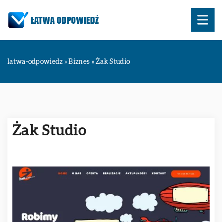
latwa-odpowiedz
»
Biznes
»
Żak Studio
Żak Studio