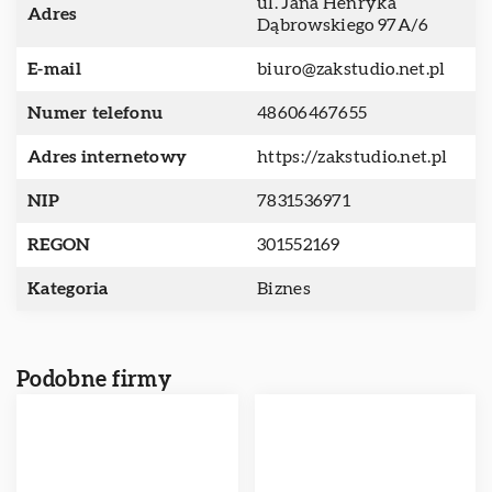
ul. Jana Henryka
Adres
Dąbrowskiego 97A/6
E-mail
biuro@zakstudio.net.pl
Numer telefonu
48606467655
Adres internetowy
https://zakstudio.net.pl
NIP
7831536971
REGON
301552169
Kategoria
Biznes
Podobne firmy