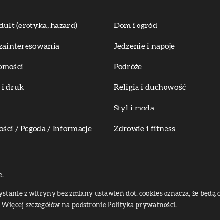
dult (erotyka, hazard)
Dom i ogród
zainteresowania
Jedzenie i napoje
omości
Podróże
i druk
Religia i duchowość
Styl i moda
ci / Pogoda / Informacje
Zdrowie i fitness
e.
zystanie z witryny bez zmiany ustawień dot. cookies oznacza, że bę
Więcej szczegółów na podstronie
Polityka prywatności
.