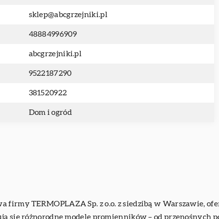
sklep@abcgrzejniki.pl
48884996909
abcgrzejniki.pl
9522187290
381520922
Dom i ogród
a firmy TERMOPLAZA Sp. z o.o. z siedzibą w Warszawie, ofe
ją się różnorodne modele promienników – od przenośnych po ś