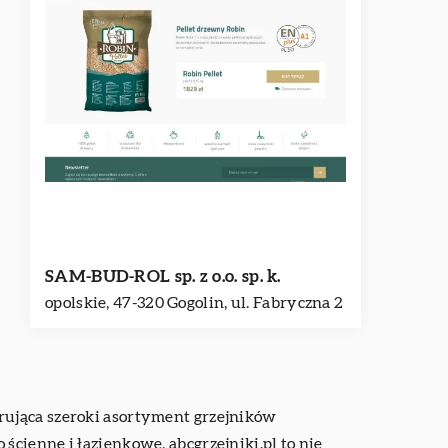
SAM-BUD-ROL sp. z o.o. sp. k.
opolskie, 47-320 Gogolin, ul. Fabryczna 2
rująca szeroki asortyment grzejników
cienne i łazienkowe. abcgrzejniki.pl to nie