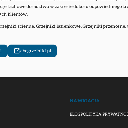
zymuje fachowe doradztwo w zakresie doboru odpowiedniego źród
ych klientów.
Grzejniki ścienne, Grzejniki łazienkowe, Grzejniki przenośne
l
abcgrzejniki.pl
NAWIGACJA
BLOG
POLITYKA PRYWATNOŚ