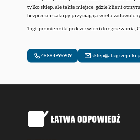
tylko sklep, ale także miejsce, gdzie klient otr
bezpieczne zakupy przyciągają wielu zadowolon
Tagi:
promienniki podczerwieni do ogrzewania
, 
48884996909
sklep@abcgrzejniki.p