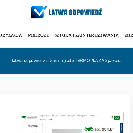
ORYZACJA
PODRÓŻE
SZTUKA I ZAINTERESOWANIA
ZDR
latwa-odpowiedz
»
Dom i ogród
»
TERMOPLAZA Sp. z o.o.