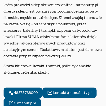
która prowadzi sklep obuwniczy online – sumabuty.pl.
Oferta sklepu jest bogata i różnorodna, obejmując buty
damskie, męskie oraz dziecięce. Klienci znajdą tu obuwie
na każdą okazję – od espadryli i półbutów, przez
sneakersy, baleriny i trampki, aż po sandały, botki czy
kozaki. Firma SUMA zdobyła zaufanie klientów dzięki
wysokiej jakości oferowanych produktów oraz
atrakcyjnym cenom. Dodatkowym atutem jest darmowa
dostawa przy zakupach powyżej 200 zł.
Słowa kluczowe: kozaki, trampki,
półbuty damskie
skórzane
, czółenka, klapki
48575788000
kontakt@sumabuty.pl
sumabuty.pl