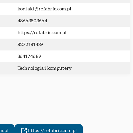
kontakt@refabric.com.pl
48663803664
https://refabric.com.pl
8272181439
364174689
Technologia i komputery
m.pl
https://refabric.com.pl