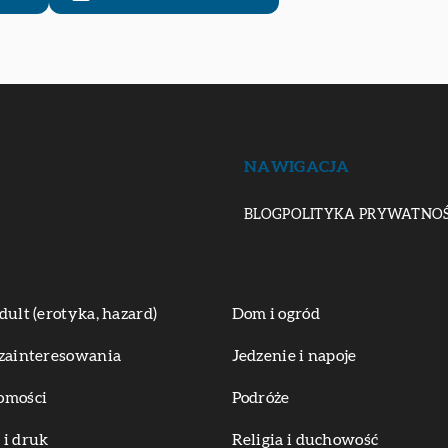
NAWIGACJA
BLOG
POLITYKA PRYWATNOŚ
dult (erotyka, hazard)
Dom i ogród
zainteresowania
Jedzenie i napoje
omości
Podróże
i druk
Religia i duchowość