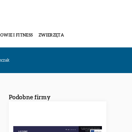
OWIE I FITNESS
ZWIERZĘTA
mczak
Podobne firmy