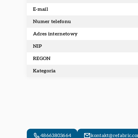
E-mail
Numer telefonu
Adres internetowy
NIP
REGON
Kategoria
48663803664
kontakt@refabric.co