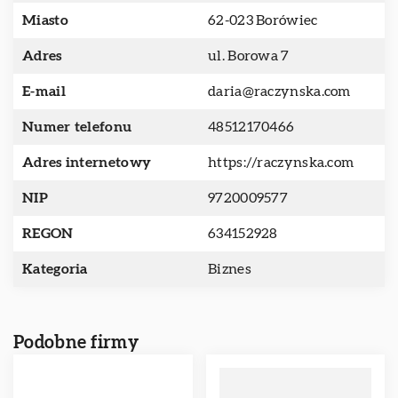
Miasto
62-023 Borówiec
Adres
ul. Borowa 7
E-mail
daria@raczynska.com
Numer telefonu
48512170466
Adres internetowy
https://raczynska.com
NIP
9720009577
REGON
634152928
Kategoria
Biznes
Podobne firmy