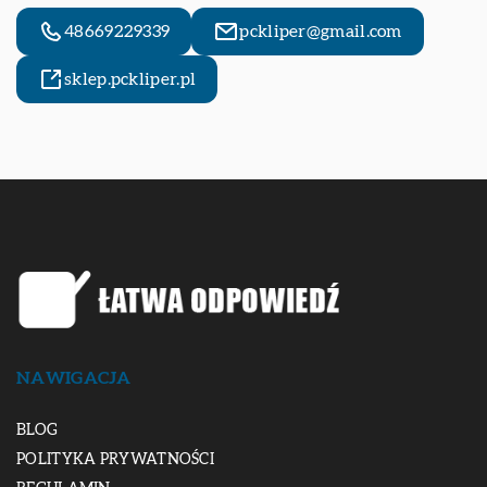
48669229339
pckliper@gmail.com
sklep.pckliper.pl
NAWIGACJA
BLOG
POLITYKA PRYWATNOŚCI