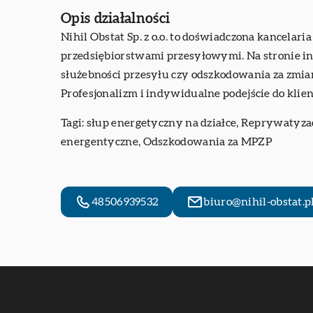
Opis działalności
Nihil Obstat Sp. z o.o. to doświadczona kancela
przedsiębiorstwami przesyłowymi. Na stronie in
służebności przesyłu czy odszkodowania za zmi
Profesjonalizm i indywidualne podejście do klien
Tagi:
słup energetyczny na działce
, Reprywatyzac
energentyczne, Odszkodowania za MPZP
48506939532
biuro@nihil-obstat.p