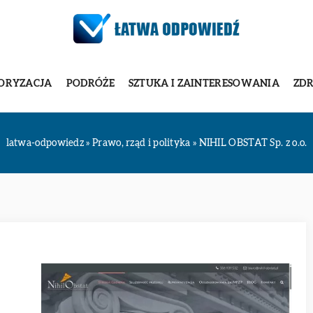
ORYZACJA
PODRÓŻE
SZTUKA I ZAINTERESOWANIA
ZDR
latwa-odpowiedz
»
Prawo, rząd i polityka
»
NIHIL OBSTAT Sp. z o.o.