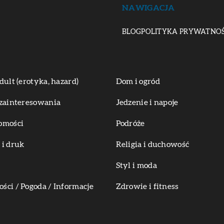
NAWIGACJA
BLOG
POLITYKA PRYWATNOŚ
dult (erotyka, hazard)
Dom i ogród
zainteresowania
Jedzenie i napoje
omości
Podróże
i druk
Religia i duchowość
Styl i moda
ci / Pogoda / Informacje
Zdrowie i fitness