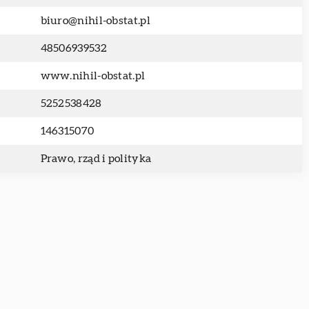
biuro@nihil-obstat.pl
48506939532
www.nihil-obstat.pl
5252538428
146315070
Prawo, rząd i polityka