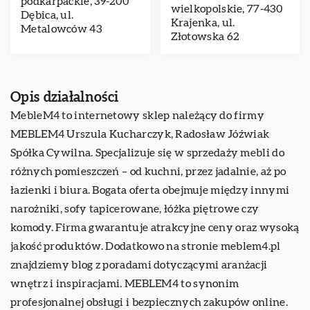
podkarpackie, 39-200
wielkopolskie, 77-430
Dębica, ul.
Krajenka, ul.
Metalowców 43
Złotowska 62
Opis działalności
MebleM4
to internetowy sklep należący do firmy
MEBLEM4 Urszula Kucharczyk, Radosław Jóźwiak
Spółka Cywilna. Specjalizuje się w sprzedaży mebli do
różnych pomieszczeń – od kuchni, przez jadalnie, aż po
łazienki i biura. Bogata oferta obejmuje między innymi
narożniki, sofy tapicerowane, łóżka piętrowe czy
komody. Firma gwarantuje atrakcyjne ceny oraz wysoką
jakość produktów. Dodatkowo na stronie meblem4.pl
znajdziemy blog z poradami dotyczącymi aranżacji
wnętrz i inspiracjami. MEBLEM4 to synonim
profesjonalnej obsługi i bezpiecznych zakupów online.