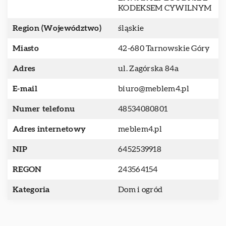
KODEKSEM CYWILNYM
Region (Województwo)
śląskie
Miasto
42-680 Tarnowskie Góry
Adres
ul. Zagórska 84a
E-mail
biuro@meblem4.pl
Numer telefonu
48534080801
Adres internetowy
meblem4.pl
NIP
6452539918
REGON
243564154
Kategoria
Dom i ogród