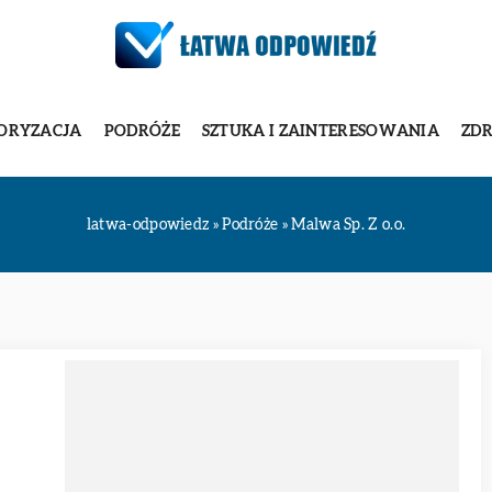
ORYZACJA
PODRÓŻE
SZTUKA I ZAINTERESOWANIA
ZDR
latwa-odpowiedz
»
Podróże
»
Malwa Sp. Z o.o.