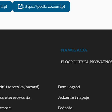
i.pl
https://podbrzozami.pl
NAWIGACJA
BLOG
POLITYKA PRYWATNOŚ
dult (erotyka, hazard)
Dom i ogród
zainteresowania
Jedzenie i napoje
omości
Podróże