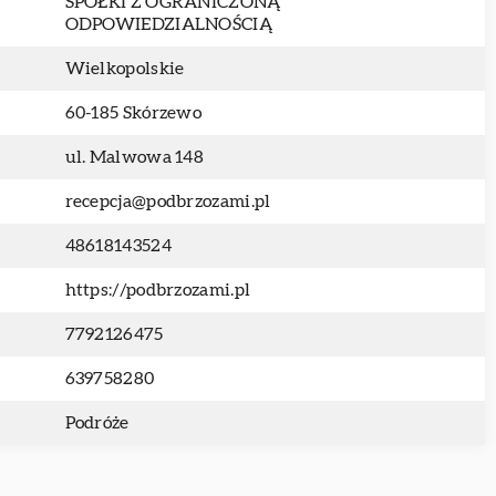
SPÓŁKI Z OGRANICZONĄ
ODPOWIEDZIALNOŚCIĄ
Wielkopolskie
60-185 Skórzewo
ul. Malwowa 148
recepcja@podbrzozami.pl
48618143524
https://podbrzozami.pl
7792126475
639758280
Podróże