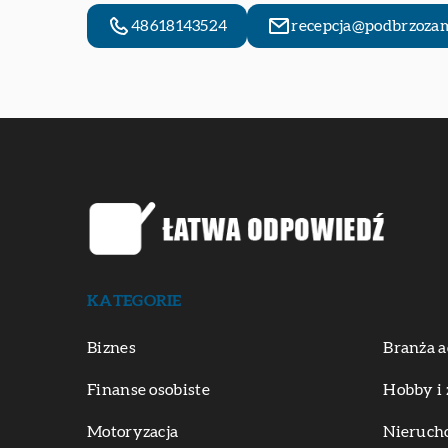
48618143524
recepcja@podbrzozam
KATEGORIE
Biznes
Branża a
Finanse osobiste
Hobby i 
Motoryzacja
Nieruch