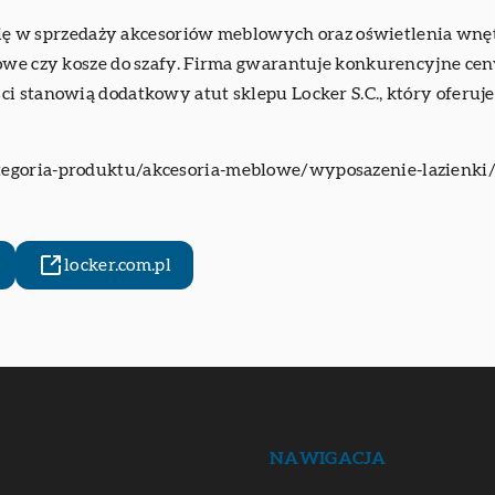
y się w sprzedaży akcesoriów meblowych oraz oświetlenia wnęt
owe czy kosze do szafy. Firma gwarantuje konkurencyjne ceny 
ci stanowią dodatkowy atut sklepu Locker S.C., który oferuj
tegoria-produktu/akcesoria-meblowe/wyposazenie-lazienki/
locker.com.pl
NAWIGACJA