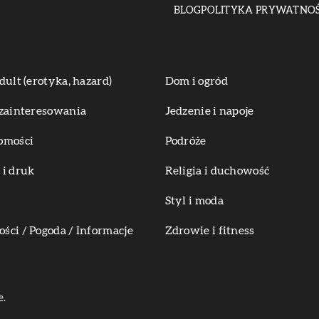
BLOG
POLITYKA PRYWATNOŚ
dult (erotyka, hazard)
Dom i ogród
zainteresowania
Jedzenie i napoje
omości
Podróże
i druk
Religia i duchowość
Styl i moda
ci / Pogoda / Informacje
Zdrowie i fitness
e.