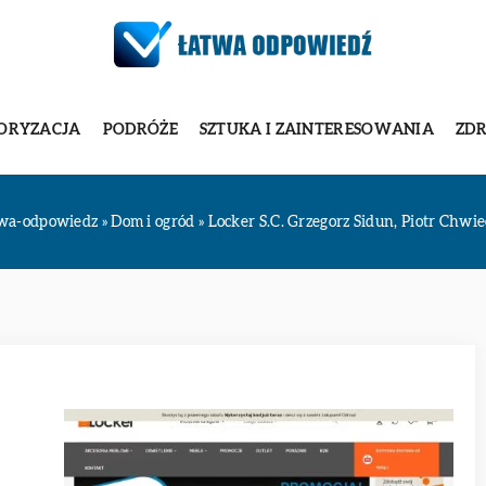
ORYZACJA
PODRÓŻE
SZTUKA I ZAINTERESOWANIA
ZDR
twa-odpowiedz
»
Dom i ogród
»
Locker S.C. Grzegorz Sidun, Piotr Chwi