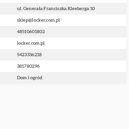
ul. Generała Franciszka Kleeberga 10
sklep@locker.com.pl
48510601802
locker.com.pl
5423336218
381780296
Dom i ogród