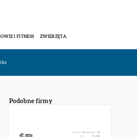
OWIE I FITNESS
ZWIERZĘTA
ećko
Podobne firmy