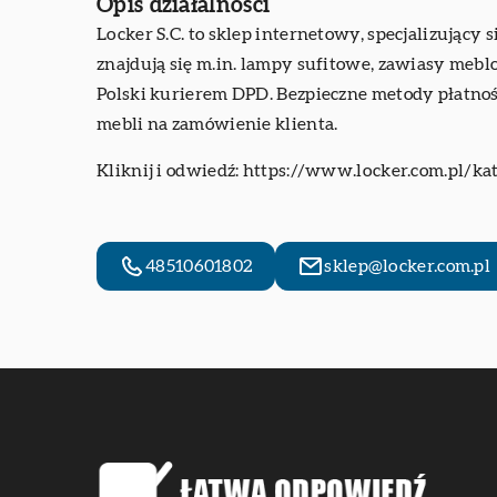
Opis działalności
Locker S.C. to sklep internetowy, specjalizując
znajdują się m.in. lampy sufitowe, zawiasy mebl
Polski kurierem DPD. Bezpieczne metody płatnoś
mebli na zamówienie klienta.
Kliknij i odwiedź:
https://www.locker.com.pl/ka
48510601802
sklep@locker.com.pl