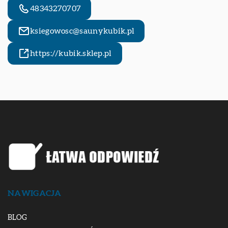
48343270707
ksiegowosc@saunykubik.pl
https://kubik.sklep.pl
NAWIGACJA
BLOG