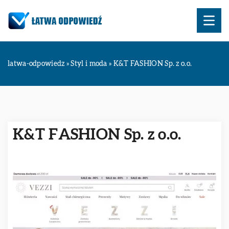
latwa-odpowiedz
»
Styl i moda
»
K&T FASHION Sp. z o.o.
K&T FASHION Sp. z o.o.