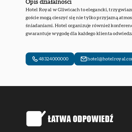
Opis działalności
Hotel Royal
w Gliwicach to elegancki, trzygwiazd
goście mogą cieszyć się nie tylko przyjazną atmosf
śniadaniami. Hotel organizuje również konferenc
gwarantuje wygodę dla każdego klienta odwiedza
48324000000
hotel@hotelroyal.co