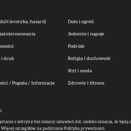
dult (erotyka, hazard)
Dom i ogród
zainteresowania
Jedzenie i napoje
omości
Podróże
i druk
Religia i duchowość
Styl i moda
ci / Pogoda / Informacje
Zdrowie i fitness
e.
zystanie z witryny bez zmiany ustawień dot. cookies oznacza, że bę
Więcej szczegółów na podstronie
Polityka prywatności
.