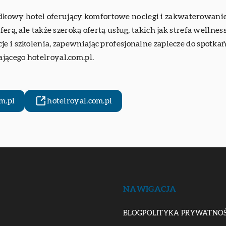
kowy hotel oferujący komfortowe noclegi i zakwaterowanie. D
erą, ale także szeroką ofertą usług, takich jak strefa wellnes
je i szkolenia, zapewniając profesjonalne zaplecze do spot
jącego hotelroyal.com.pl.
m.pl
hotelroyal.com.pl
NAWIGACJA
BLOG
POLITYKA PRYWATNOŚ