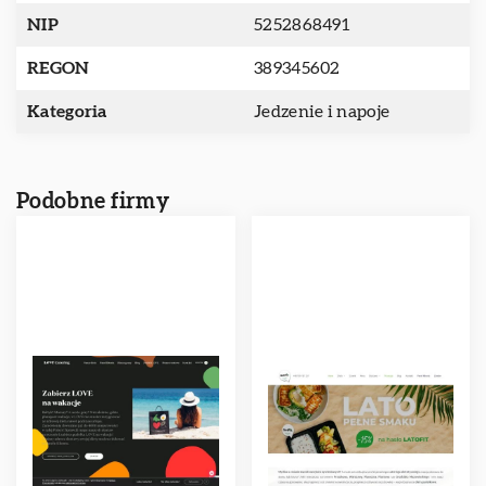
NIP
5252868491
REGON
389345602
Kategoria
Jedzenie i napoje
Podobne firmy