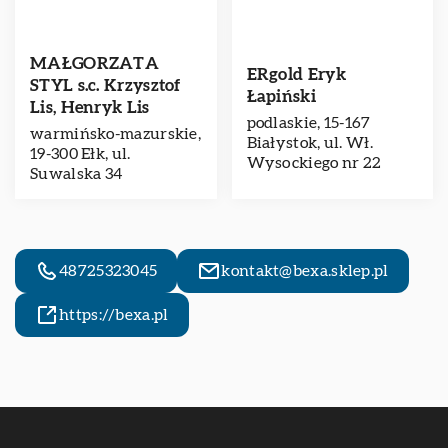
MAŁGORZATA
ERgold Eryk
STYL s.c. Krzysztof
Łapiński
Lis, Henryk Lis
podlaskie, 15-167
warmińsko-mazurskie,
Białystok, ul. Wł.
19-300 Ełk, ul.
Wysockiego nr 22
Suwalska 34
48725323045
kontakt@bexa.sklep.pl
https://bexa.pl