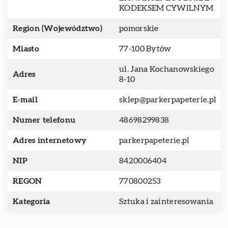
KODEKSEM CYWILNYM
Region (Województwo)
pomorskie
Miasto
77-100 Bytów
ul. Jana Kochanowskiego
Adres
8-10
E-mail
sklep@parkerpapeterie.pl
Numer telefonu
48698299838
Adres internetowy
parkerpapeterie.pl
NIP
8420006404
REGON
770800253
Kategoria
Sztuka i zainteresowania