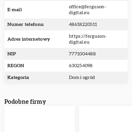
office@ferguson-
E-mail
digital.eu
Numer telefonu
48618220511
https://ferguson-
Adres internetowy
digital.eu
NIP
7771004488
REGON
630254098
Kategoria
Dom i ogród
Podobne firmy