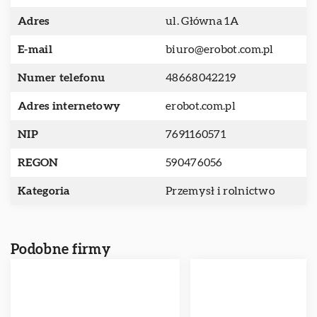
Adres
ul. Główna 1A
E-mail
biuro@erobot.com.pl
Numer telefonu
48668042219
Adres internetowy
erobot.com.pl
NIP
7691160571
REGON
590476056
Kategoria
Przemysł i rolnictwo
Podobne firmy