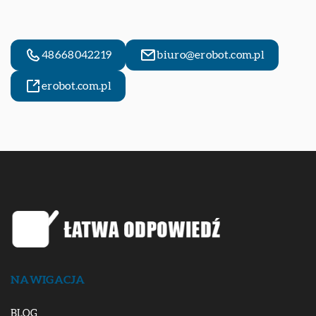
48668042219
biuro@erobot.com.pl
erobot.com.pl
NAWIGACJA
BLOG