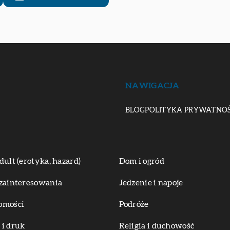
NAWIGACJA
BLOG
POLITYKA PRYWATNOŚ
dult (erotyka, hazard)
Dom i ogród
zainteresowania
Jedzenie i napoje
omości
Podróże
i druk
Religia i duchowość