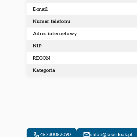
E-mail
Numer telefonu
Adres internetowy
NIP
REGON
Kategoria
48730082090
salon@laserlook.pl