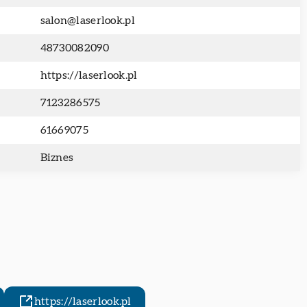
salon@laserlook.pl
48730082090
https://laserlook.pl
7123286575
61669075
Biznes
https://laserlook.pl