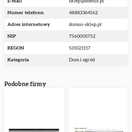
E-mail
sklep@domus.pl
Numer telefonu
48883364162
Adres internetowy
domus-sklep.pl
NIP
7560005752
REGON
531021117
Kategoria
Dom i ogród
Podobne firmy