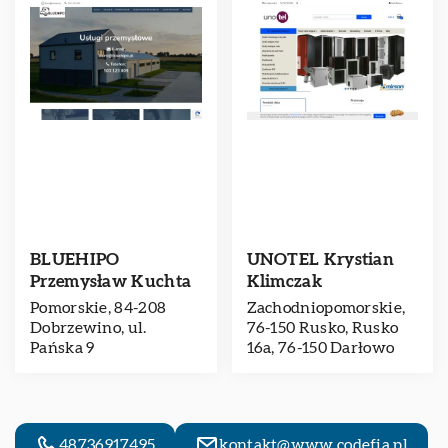
BLUEHIPO
UNOTEL Krystian
Przemysław Kuchta
Klimczak
Pomorskie, 84-208
Zachodniopomorskie,
Dobrzewino, ul.
76-150 Rusko, Rusko
Pańska 9
16a, 76-150 Darłowo
48736917495
kontakt@www.codefia.pl