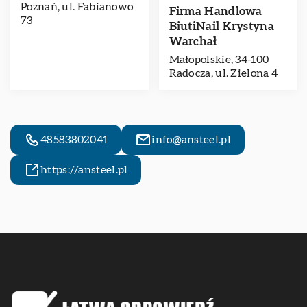
Poznań, ul. Fabianowo
Firma Handlowa
73
BiutiNail Krystyna
Warchał
Małopolskie, 34-100
Radocza, ul. Zielona 4
48583802041
info@ansteel.pl
https://ansteel.pl